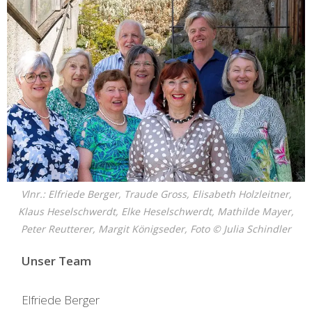
Vlnr.: Elfriede Berger, Traude Gross, Elisabeth Holzleitner,
Klaus Heselschwerdt, Elke Heselschwerdt, Mathilde Mayer,
Peter Reutterer, Margit Königseder, Foto © Julia Schindler
Unser Team
Elfriede Berger