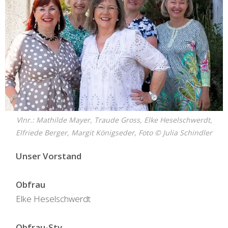
Vlnr.: Mathilde Mayer, Traude Gross, Elke Heselschwerdt,
Elfriede Berger, Margit Königseder, Foto © Julia Schindler
Unser Vorstand
Obfrau
Elke Heselschwerdt
Obfrau-Stv.